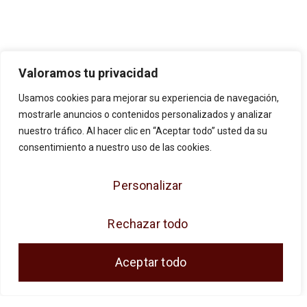
Valoramos tu privacidad
Usamos cookies para mejorar su experiencia de navegación,
mostrarle anuncios o contenidos personalizados y analizar
nuestro tráfico. Al hacer clic en “Aceptar todo” usted da su
consentimiento a nuestro uso de las cookies.
Personalizar
JOSE ANTONIO CUENCA SL ha sido
Rechazar todo
beneficiaria de Fondos Europeos, cuyo
objetivo es la mejora de la competitividad de
Aceptar todo
las PYMES, y gracias al cual ha puesto en
marcha un Plan de Acción con el objetivo de