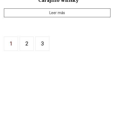
Carajillo whisky
Leer más
1
2
3