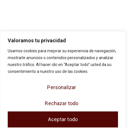
Valoramos tu privacidad
Usamos cookies para mejorar su experiencia de navegación,
mostrarle anuncios o contenidos personalizados y analizar
nuestro tráfico. Al hacer clic en “Aceptar todo” usted da su
consentimiento a nuestro uso de las cookies.
Personalizar
JOSE ANTONIO CUENCA SL ha sido
beneficiaria de Fondos Europeos, cuyo
Rechazar todo
objetivo es la mejora de la competitividad de
las PYMES, y gracias al cual ha puesto en
Aceptar todo
marcha un Plan de Acción con el objetivo de