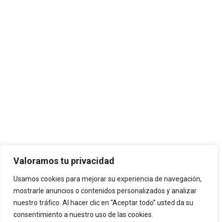
Valoramos tu privacidad
Usamos cookies para mejorar su experiencia de navegación,
mostrarle anuncios o contenidos personalizados y analizar
JOSE ANTONIO CUENCA SL ha sido
nuestro tráfico. Al hacer clic en “Aceptar todo” usted da su
beneficiaria de Fondos Europeos, cuyo
consentimiento a nuestro uso de las cookies.