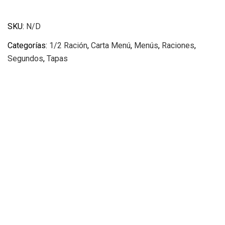
SKU:
N/D
Categorías:
1/2 Ración
,
Carta Menú
,
Menús
,
Raciones
,
Segundos
,
Tapas
Productos Relacionados
Bacalao/vizcaina
Leer más