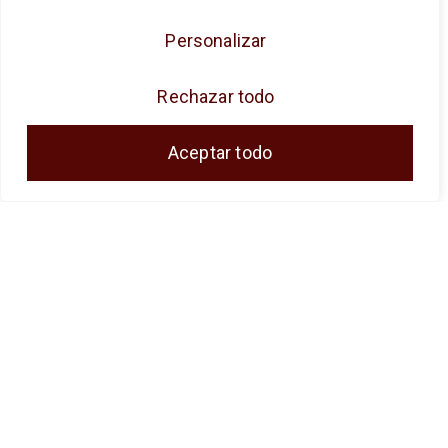
objetivo es la mejora de la competitividad de
Personalizar
las PYMES, y gracias al cual ha puesto en
marcha un Plan de Acción con el objetivo de
Rechazar todo
reforzar la digitalización y la competitividad de
las pymes durante el año 2024. Para ello ha
Aceptar todo
contado con el apoyo del Programa Pyme
Digital de la Cámara de Comercio de Málaga.
#EuropaSeSiente
JOSE ANTONIO CUENCA SL ha sido
beneficiaria del Fondo Europeo de Desarrollo
Regional, cuyo objetivo es promover el
desarrollo tecnológico, la innovación y una