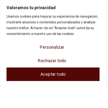
Valoramos tu privacidad
Usamos cookies para mejorar su experiencia de navegación,
mostrarle anuncios o contenidos personalizados y analizar
nuestro tráfico. Al hacer clic en “Aceptar todo” usted da su
consentimiento a nuestro uso de las cookies.
Personalizar
JOSE ANTONIO CUENCA SL ha sido
beneficiaria de Fondos Europeos, cuyo
Rechazar todo
objetivo es la mejora de la competitividad de
las PYMES, y gracias al cual ha puesto en
Aceptar todo
marcha un Plan de Acción con el objetivo de
reforzar la digitalización y la competitividad de
las pymes durante el año 2024. Para ello ha
contado con el apoyo del Programa Pyme
Digital de la Cámara de Comercio de Málaga.