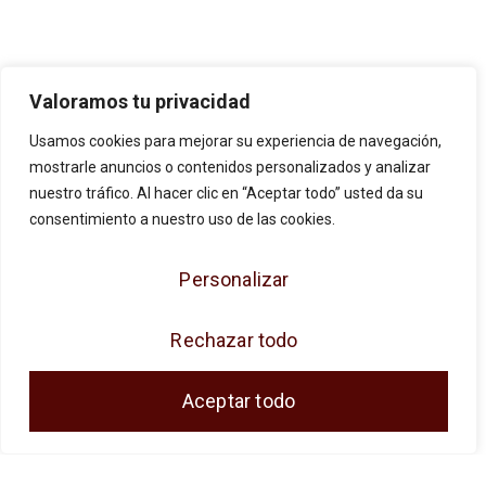
Valoramos tu privacidad
Usamos cookies para mejorar su experiencia de navegación,
mostrarle anuncios o contenidos personalizados y analizar
nuestro tráfico. Al hacer clic en “Aceptar todo” usted da su
consentimiento a nuestro uso de las cookies.
Personalizar
Rechazar todo
JOSE ANTONIO CUENCA SL ha sido
beneficiaria de Fondos Europeos, cuyo
Aceptar todo
objetivo es la mejora de la competitividad de
las PYMES, y gracias al cual ha puesto en
marcha un Plan de Acción con el objetivo de