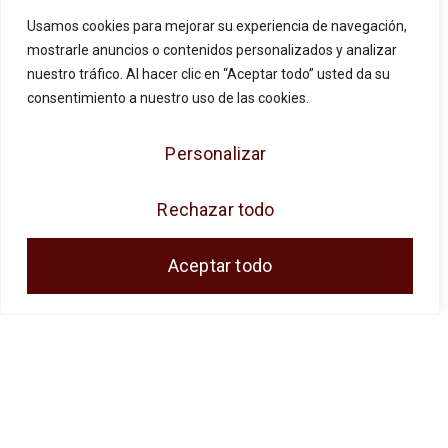
Usamos cookies para mejorar su experiencia de navegación,
mostrarle anuncios o contenidos personalizados y analizar
nuestro tráfico. Al hacer clic en “Aceptar todo” usted da su
consentimiento a nuestro uso de las cookies.
Personalizar
Rechazar todo
JOSE ANTONIO CUENCA SL ha sido
beneficiaria de Fondos Europeos, cuyo
Aceptar todo
objetivo es la mejora de la competitividad de
las PYMES, y gracias al cual ha puesto en
marcha un Plan de Acción con el objetivo de
reforzar la digitalización y la competitividad de
las pymes durante el año 2024. Para ello ha
contado con el apoyo del Programa Pyme