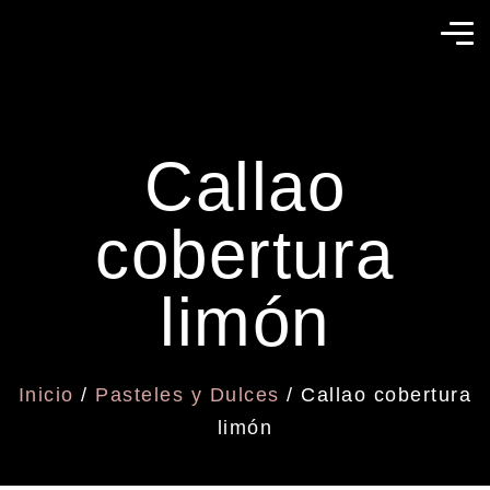
Callao
cobertura
limón
Inicio
/
Pasteles y Dulces
/ Callao cobertura
limón