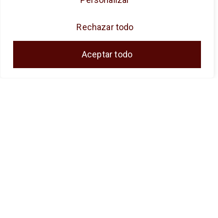
las PYMES, y gracias al cual ha puesto en
marcha un Plan de Acción con el objetivo de
Rechazar todo
reforzar la digitalización y la competitividad de
las pymes durante el año 2024. Para ello ha
Aceptar todo
contado con el apoyo del Programa Pyme
Digital de la Cámara de Comercio de Málaga.
#EuropaSeSiente
JOSE ANTONIO CUENCA SL ha sido
beneficiaria del Fondo Europeo de Desarrollo
Regional, cuyo objetivo es promover el
desarrollo tecnológico, la innovación y una
investigación de calidad, gracias al cual ha