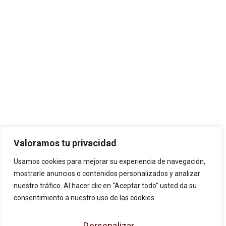
Valoramos tu privacidad
Usamos cookies para mejorar su experiencia de navegación,
mostrarle anuncios o contenidos personalizados y analizar
JOSE ANTONIO CUENCA SL ha sido
nuestro tráfico. Al hacer clic en “Aceptar todo” usted da su
beneficiaria de Fondos Europeos, cuyo
consentimiento a nuestro uso de las cookies.
objetivo es la mejora de la competitividad de
Personalizar