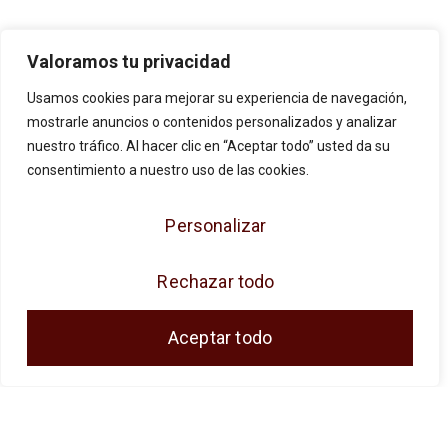
Valoramos tu privacidad
Usamos cookies para mejorar su experiencia de navegación,
mostrarle anuncios o contenidos personalizados y analizar
JOSE ANTONIO CUENCA SL ha sido
nuestro tráfico. Al hacer clic en “Aceptar todo” usted da su
beneficiaria de Fondos Europeos, cuyo
consentimiento a nuestro uso de las cookies.
objetivo es la mejora de la competitividad de
Personalizar
las PYMES, y gracias al cual ha puesto en
marcha un Plan de Acción con el objetivo de
Rechazar todo
reforzar la digitalización y la competitividad de
las pymes durante el año 2024. Para ello ha
Aceptar todo
contado con el apoyo del Programa Pyme
Digital de la Cámara de Comercio de Málaga.
#EuropaSeSiente