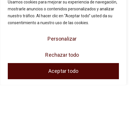
Usamos cookies para mejorar su experiencia de navegación,
mostrarle anuncios o contenidos personalizados y analizar
nuestro tráfico. Al hacer clic en “Aceptar todo” usted da su
consentimiento a nuestro uso de las cookies.
Personalizar
JOSE ANTONIO CUENCA SL ha sido
beneficiaria de Fondos Europeos, cuyo
Rechazar todo
objetivo es la mejora de la competitividad de
las PYMES, y gracias al cual ha puesto en
Aceptar todo
marcha un Plan de Acción con el objetivo de
reforzar la digitalización y la competitividad de
las pymes durante el año 2024. Para ello ha
contado con el apoyo del Programa Pyme
Digital de la Cámara de Comercio de Málaga.
#EuropaSeSiente