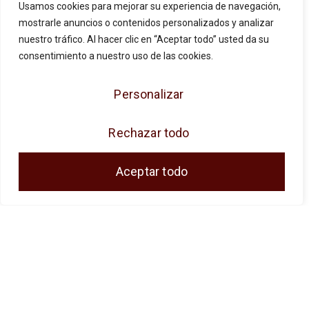
Usamos cookies para mejorar su experiencia de navegación,
mostrarle anuncios o contenidos personalizados y analizar
nuestro tráfico. Al hacer clic en “Aceptar todo” usted da su
consentimiento a nuestro uso de las cookies.
Personalizar
JOSE ANTONIO CUENCA SL ha sido
beneficiaria de Fondos Europeos, cuyo
Rechazar todo
objetivo es la mejora de la competitividad de
las PYMES, y gracias al cual ha puesto en
Aceptar todo
marcha un Plan de Acción con el objetivo de
reforzar la digitalización y la competitividad de
las pymes durante el año 2024. Para ello ha
contado con el apoyo del Programa Pyme
Digital de la Cámara de Comercio de Málaga.
#EuropaSeSiente