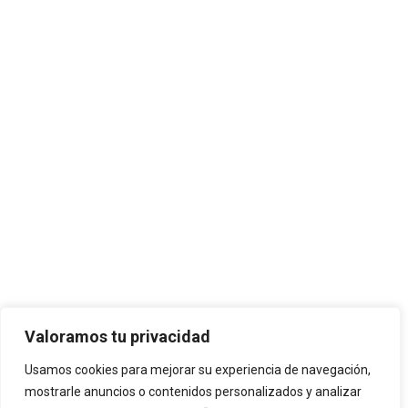
JOSE ANTONIO CUENCA SL ha sido
Valoramos tu privacidad
beneficiaria de Fondos Europeos, cuyo
Usamos cookies para mejorar su experiencia de navegación,
objetivo es la mejora de la competitividad de
mostrarle anuncios o contenidos personalizados y analizar
las PYMES, y gracias al cual ha puesto en