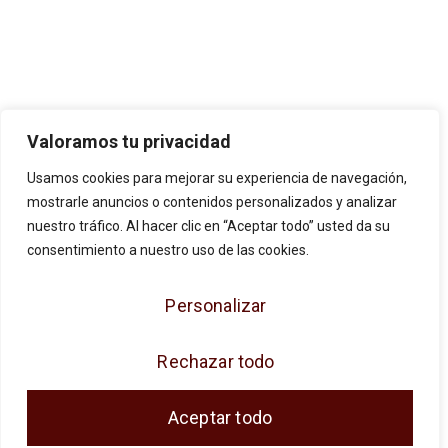
Valoramos tu privacidad
Usamos cookies para mejorar su experiencia de navegación,
mostrarle anuncios o contenidos personalizados y analizar
nuestro tráfico. Al hacer clic en “Aceptar todo” usted da su
consentimiento a nuestro uso de las cookies.
Personalizar
JOSE ANTONIO CUENCA SL ha sido
beneficiaria de Fondos Europeos, cuyo
Rechazar todo
objetivo es la mejora de la competitividad de
las PYMES, y gracias al cual ha puesto en
Aceptar todo
marcha un Plan de Acción con el objetivo de