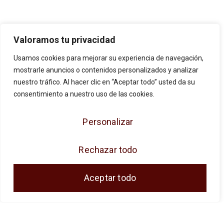
Valoramos tu privacidad
Usamos cookies para mejorar su experiencia de navegación,
mostrarle anuncios o contenidos personalizados y analizar
nuestro tráfico. Al hacer clic en “Aceptar todo” usted da su
JOSE ANTONIO CUENCA SL ha sido
consentimiento a nuestro uso de las cookies.
beneficiaria de Fondos Europeos, cuyo
Personalizar
objetivo es la mejora de la competitividad de
las PYMES, y gracias al cual ha puesto en
Rechazar todo
marcha un Plan de Acción con el objetivo de
reforzar la digitalización y la competitividad de
Aceptar todo
las pymes durante el año 2024. Para ello ha
contado con el apoyo del Programa Pyme
Digital de la Cámara de Comercio de Málaga.