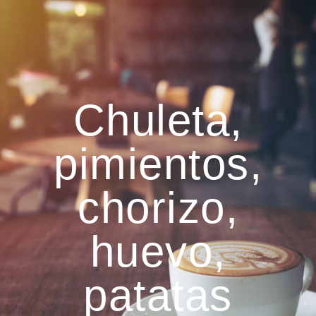
Chuleta,
pimientos,
chorizo,
huevo,
patatas