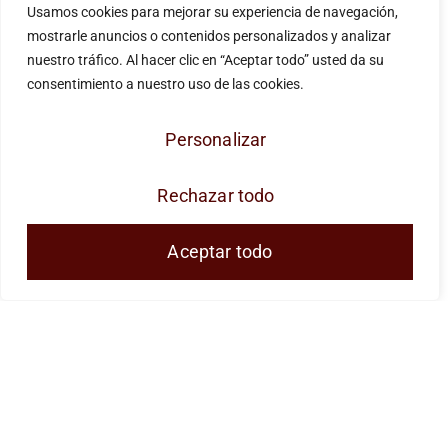
Usamos cookies para mejorar su experiencia de navegación,
mostrarle anuncios o contenidos personalizados y analizar
nuestro tráfico. Al hacer clic en “Aceptar todo” usted da su
consentimiento a nuestro uso de las cookies.
Personalizar
JOSE ANTONIO CUENCA SL ha sido
beneficiaria de Fondos Europeos, cuyo objetivo
Rechazar todo
es la mejora de la competitividad de las PYMES,
y gracias al cual ha puesto en marcha un Plan
Aceptar todo
de Acción con el objetivo de reforzar la
digitalización y la competitividad de las pymes
durante el año 2024. Para ello ha contado con el
apoyo del Programa Pyme Digital de la Cámara
de Comercio de Málaga. #EuropaSeSiente