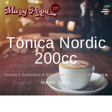
Tónica Nordic
200cc
Inicio
/
Bebidas
/
Bebidas Refresco
/ Tónica
Nordic 200cc